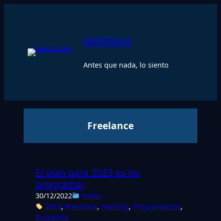
Saltar
al
contenido
danirod.es
Antes que nada, lo siento
Freelance
El plan para 2023 es no
programar
30/12/2022
Notas
2023
, 
Freelance
, 
Hacking
, 
Programación
, 
Propósito