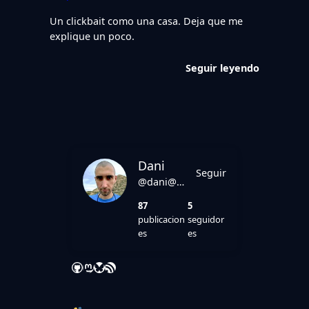
Un clickbait como una casa. Deja que me
explique un poco.
Seguir leyendo
Dani
Seguir
@dani@danirod.es
87
5
publicacion
seguidor
es
es
GitHub
Mastodon
Bluesky
Feed RSS