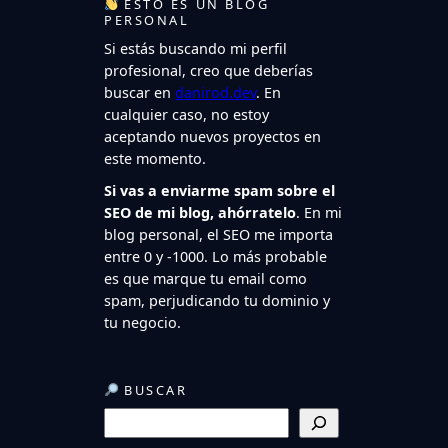
ESTO ES UN BLOG
PERSONAL
Si estás buscando mi perfil
profesional, creo que deberías
buscar en
danirod.dev
. En
cualquier caso, no estoy
aceptando nuevos proyectos en
este momento.
Si vas a enviarme spam sobre el
SEO de mi blog, ahórratelo
. En mi
blog personal, el SEO me importa
entre 0 y -1000. Lo más probable
es que marque tu email como
spam, perjudicando tu dominio y
tu negocio.
BUSCAR
B
u