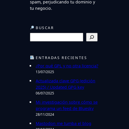
spam, perjudicando tu dominio y
tu negocio.
BUSCAR
B
u
s
c
ENTRADAS RECIENTES
a
¿Por qué GPL y no otra licencia?
r
13/07/2025
Actualizada clave GPG (edición
2025) / Updated GPG key
06/07/2025
Mi investigación sobre cómo se
programa un feed de Bluesky
28/11/2024
Mastodon me tumba el blog