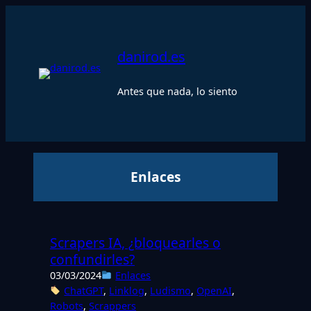
Saltar
al
contenido
danirod.es
Antes que nada, lo siento
Enlaces
Scrapers IA, ¿bloquearles o
confundirles?
03/03/2024
Enlaces
ChatGPT
, 
Linklog
, 
Ludismo
, 
OpenAI
, 
Robots
, 
Scrappers