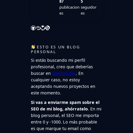
87
5
publicacion
seguidor
es
es
GitHub
Mastodon
Bluesky
Feed RSS
ESTO ES UN BLOG
PERSONAL
Si estás buscando mi perfil
profesional, creo que deberías
buscar en
danirod.dev
. En
cualquier caso, no estoy
aceptando nuevos proyectos en
este momento.
Si vas a enviarme spam sobre el
SEO de mi blog, ahórratelo
. En mi
blog personal, el SEO me importa
entre 0 y -1000. Lo más probable
es que marque tu email como