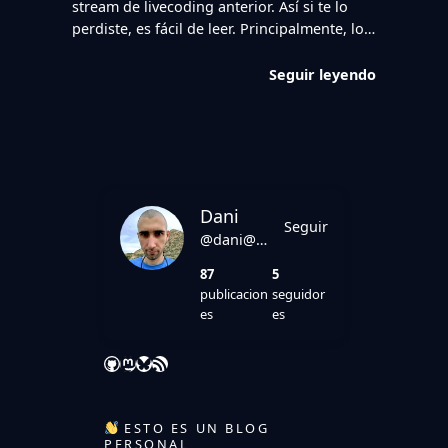
stream de livecoding anterior. Así si te lo
perdiste, es fácil de leer. Principalmente, lo…
Seguir leyendo
Dani
Seguir
@dani@danirod.es
87
5
publicacion
seguidor
es
es
GitHub
Mastodon
Bluesky
Feed RSS
ESTO ES UN BLOG
PERSONAL