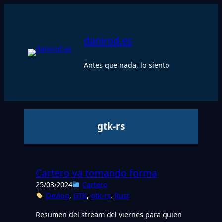
Saltar
al
contenido
danirod.es
Antes que nada, lo siento
gtk-rs
Cartero va tomando forma
25/03/2024
Cartero
Devlog
, 
GTK
, 
gtk-rs
, 
Rust
Resumen del stream del viernes para quien