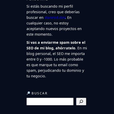
Si estás buscando mi perfil
profesional, creo que deberías
buscar en
danirod.dev
. En
cualquier caso, no estoy
aceptando nuevos proyectos en
este momento.
Si vas a enviarme spam sobre el
SEO de mi blog, ahórratelo
. En mi
blog personal, el SEO me importa
entre 0 y -1000. Lo más probable
es que marque tu email como
spam, perjudicando tu dominio y
tu negocio.
BUSCAR
B
u
s