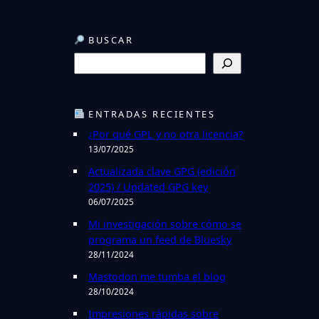
BUSCAR
B
u
s
c
ENTRADAS RECIENTES
a
¿Por qué GPL y no otra licencia?
r
13/07/2025
Actualizada clave GPG (edición
2025) / Updated GPG key
06/07/2025
Mi investigación sobre cómo se
programa un feed de Bluesky
28/11/2024
Mastodon me tumba el blog
28/10/2024
Impresiones rápidas sobre