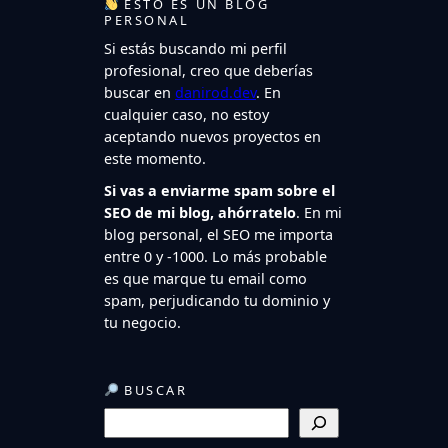
ESTO ES UN BLOG
PERSONAL
Si estás buscando mi perfil
profesional, creo que deberías
buscar en
danirod.dev
. En
cualquier caso, no estoy
aceptando nuevos proyectos en
este momento.
Si vas a enviarme spam sobre el
SEO de mi blog, ahórratelo
. En mi
blog personal, el SEO me importa
entre 0 y -1000. Lo más probable
es que marque tu email como
spam, perjudicando tu dominio y
tu negocio.
BUSCAR
B
u