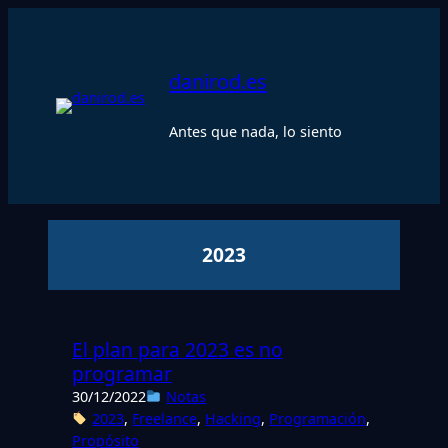
Saltar
al
contenido
danirod.es
Antes que nada, lo siento
2023
El plan para 2023 es no
programar
30/12/2022
Notas
2023
, 
Freelance
, 
Hacking
, 
Programación
, 
Propósito