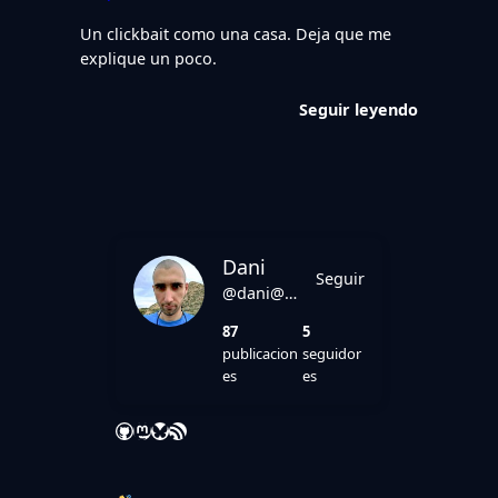
Un clickbait como una casa. Deja que me
explique un poco.
Seguir leyendo
Dani
Seguir
@dani@danirod.es
87
5
publicacion
seguidor
es
es
GitHub
Mastodon
Bluesky
Feed RSS