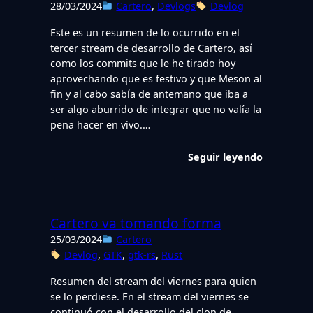
28/03/2024
Cartero
, 
Devlogs
Devlog
Este es un resumen de lo ocurrido en el
tercer stream de desarrollo de Cartero, así
como los commits que le he tirado hoy
aprovechando que es festivo y que Meson al
fin y al cabo sabía de antemano que iba a
ser algo aburrido de integrar que no valía la
pena hacer en vivo.…
Seguir leyendo
Cartero va tomando forma
25/03/2024
Cartero
Devlog
, 
GTK
, 
gtk-rs
, 
Rust
Resumen del stream del viernes para quien
se lo perdiese. En el stream del viernes se
continuó con el desarrollo del clon de