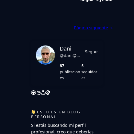
Página siguiente
»
Dani
Seguir
@dani@danirod.es
87
5
publicacion
seguidor
es
es
GitHub
Mastodon
Bluesky
Feed RSS
ESTO ES UN BLOG
PERSONAL
Si estás buscando mi perfil
profesional, creo que deberías