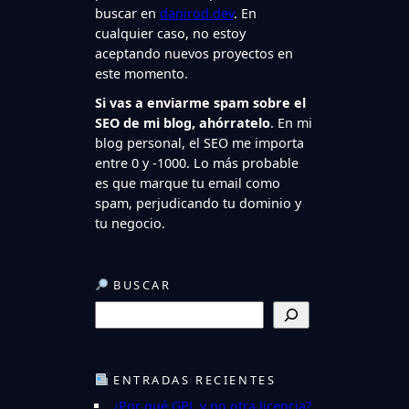
buscar en
danirod.dev
. En
cualquier caso, no estoy
aceptando nuevos proyectos en
este momento.
Si vas a enviarme spam sobre el
SEO de mi blog, ahórratelo
. En mi
blog personal, el SEO me importa
entre 0 y -1000. Lo más probable
es que marque tu email como
spam, perjudicando tu dominio y
tu negocio.
BUSCAR
B
u
s
c
ENTRADAS RECIENTES
a
¿Por qué GPL y no otra licencia?