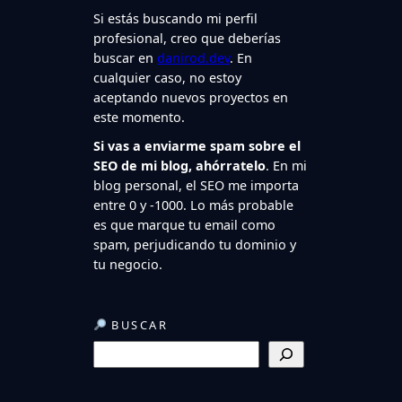
Si estás buscando mi perfil
profesional, creo que deberías
buscar en
danirod.dev
. En
cualquier caso, no estoy
aceptando nuevos proyectos en
este momento.
Si vas a enviarme spam sobre el
SEO de mi blog, ahórratelo
. En mi
blog personal, el SEO me importa
entre 0 y -1000. Lo más probable
es que marque tu email como
spam, perjudicando tu dominio y
tu negocio.
BUSCAR
B
u
s