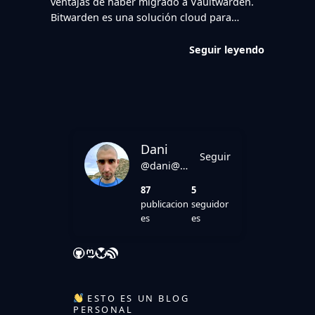
ventajas de haber migrado a Vaultwarden.
Bitwarden es una solución cloud para…
Seguir leyendo
Dani
Seguir
@dani@danirod.es
87
5
publicacion
seguidor
es
es
GitHub
Mastodon
Bluesky
Feed RSS
ESTO ES UN BLOG
PERSONAL