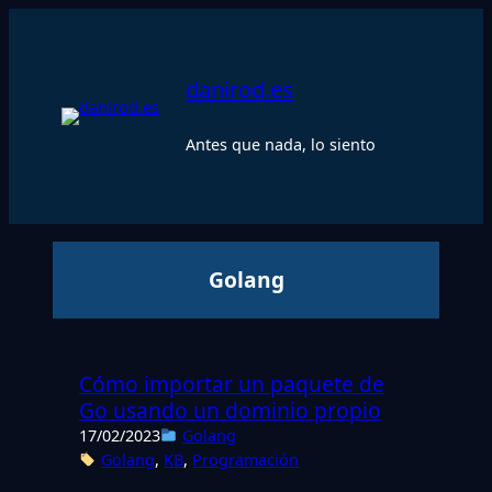
Saltar
al
contenido
danirod.es
Antes que nada, lo siento
Golang
Cómo importar un paquete de
Go usando un dominio propio
17/02/2023
Golang
Golang
, 
KB
, 
Programación