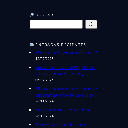
BUSCAR
B
u
s
c
ENTRADAS RECIENTES
a
¿Por qué GPL y no otra licencia?
r
13/07/2025
Actualizada clave GPG (edición
2025) / Updated GPG key
06/07/2025
Mi investigación sobre cómo se
programa un feed de Bluesky
28/11/2024
Mastodon me tumba el blog
28/10/2024
Impresiones rápidas sobre