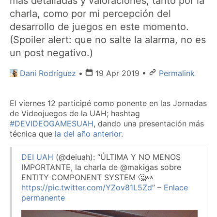
más detalladas y valoraciones, tanto por la
charla, como por mi percepción del
desarrollo de juegos en este momento.
(Spoiler alert: que no salte la alarma, no es
un post negativo.)
Dani Rodríguez
•
19 Apr 2019
•
Permalink
El viernes 12 participé como ponente en las Jornadas
de Videojuegos de la UAH; hashtag
#DEVIDEOGAMESUAH
, dando una presentación más
técnica que
la del año anterior
.
DEI UAH
(@deiuah)
:
ÚLTIMA Y NO MENOS
IMPORTANTE, la charla de @makigas sobre
ENTITY COMPONENT SYSTEM 🤔👀
https://pic.twitter.com/YZov81L5Zd
–
Enlace
permanente