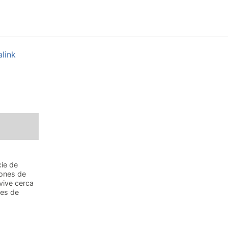
link
cie de
iones de
vive cerca
les de