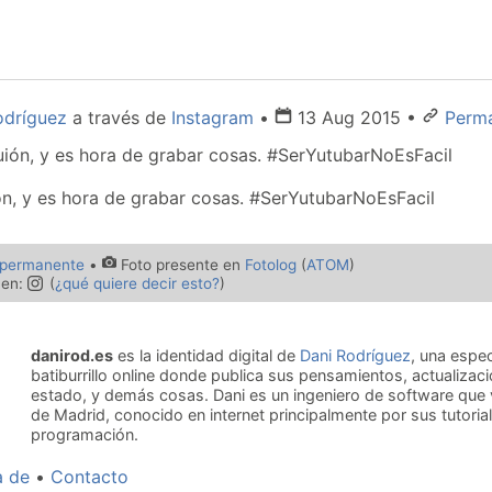
odríguez
a través de
Instagram
•
13 Aug 2015
•
Perma
ón, y es hora de grabar cosas. #SerYutubarNoEsFacil
 permanente
•
Foto presente en
Fotolog
(
ATOM
)
 en:
(
¿qué quiere decir esto?
)
danirod.es
es la identidad digital de
Dani Rodríguez
, una espe
batiburrillo online donde publica sus pensamientos, actualizac
estado, y demás cosas. Dani es un ingeniero de software que 
de Madrid, conocido en internet principalmente por sus tutoria
programación.
a de
Contacto