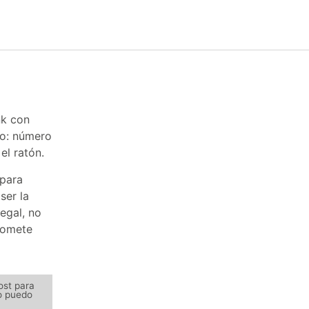
nk con
do: número
el ratón.
 para
ser la
egal, no
promete
post para
no puedo