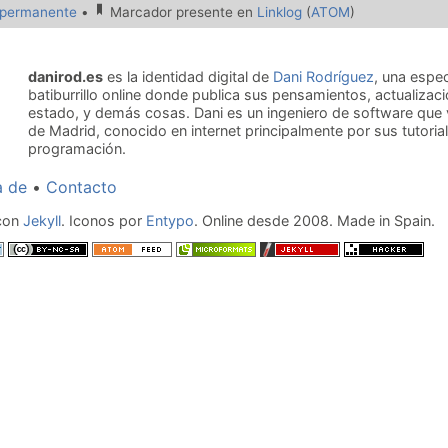
 permanente
•
Marcador presente en
Linklog
(
ATOM
)
danirod.es
es la identidad digital de
Dani Rodríguez
, una espe
batiburrillo online donde publica sus pensamientos, actualizac
estado, y demás cosas. Dani es un ingeniero de software que 
de Madrid, conocido en internet principalmente por sus tutoria
programación.
a de
Contacto
 con
Jekyll
. Iconos por
Entypo
. Online desde 2008. Made in Spain.