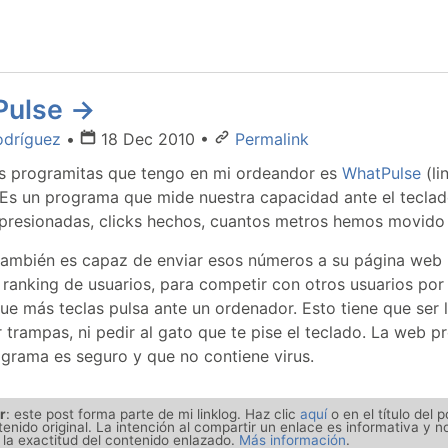
Pulse →
odríguez
•
18 Dec 2010
•
Permalink
s programitas que tengo en mi ordeandor es
WhatPulse
(li
. Es un programa que mide nuestra capacidad ante el tecla
 presionadas, clicks hechos, cuantos metros hemos movido 
ambién es capaz de enviar esos números a su página web
 ranking de usuarios, para competir con otros usuarios por 
ue más teclas pulsa ante un ordenador. Esto tiene que ser l
r trampas, ni pedir al gato que te pise el teclado. La web 
ograma es seguro y que no contiene virus.
r
: este post forma parte de mi linklog. Haz clic
aquí
o en el título del 
tenido original. La intención al compartir un enlace es informativa y 
 la exactitud del contenido enlazado.
Más información
.