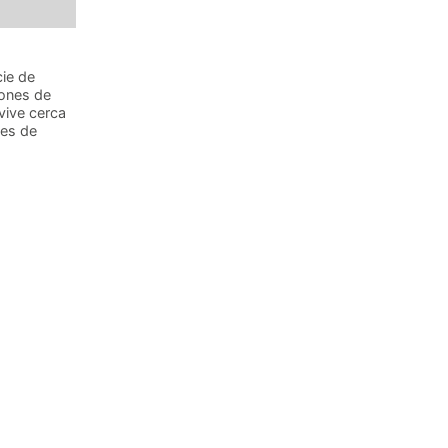
cie de
iones de
vive cerca
les de